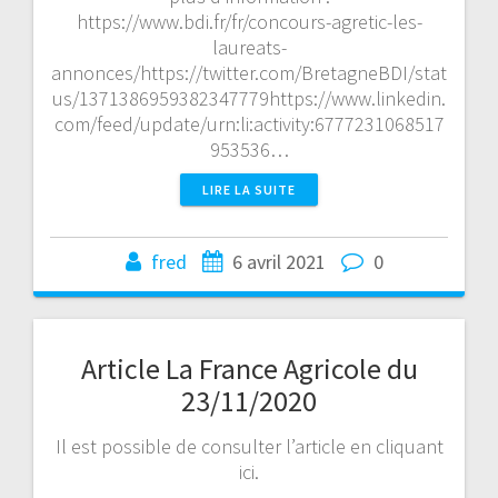
https://www.bdi.fr/fr/concours-agretic-les-
laureats-
annonces/https://twitter.com/BretagneBDI/stat
us/1371386959382347779https://www.linkedin.
com/feed/update/urn:li:activity:6777231068517
953536…
LIRE LA SUITE
fred
6 avril 2021
0
Article La France Agricole du
23/11/2020
Il est possible de consulter l’article en cliquant
ici.