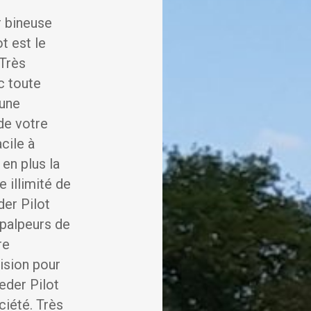
r bineuse
t est le
 Très
c toute
 une
de votre
cile à
 en plus la
e illimité de
der Pilot
 palpeurs de
re
ision pour
eder Pilot
ciété. Très