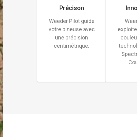
Précison
Inn
Weeder Pilot guide
Weed
votre bineuse avec
exploite
une précision
couleu
centimétrique.
technol
Spect
Cou