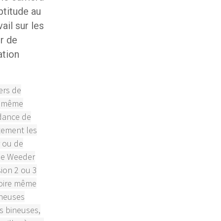
ptitude au
ail sur les
ur de
ation
ers de
un même
ndance de
tement les
r ou de
 le Weeder
sion 2 ou 3
voire même
ineuses
es bineuses,