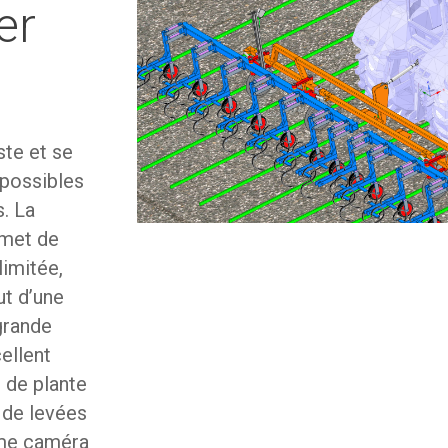
er
te et se
 possibles
s. La
rmet de
limitée,
ut d’une
grande
ellent
 de plante
n de levées
ème caméra