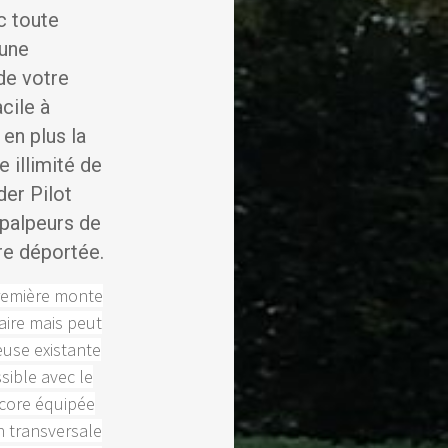
c toute
 une
de votre
cile à
 en plus la
e illimité de
der Pilot
 palpeurs de
e déportée.
première monte
aire mais peut
euse existante
sible avec le
ncore équipée
n transversale