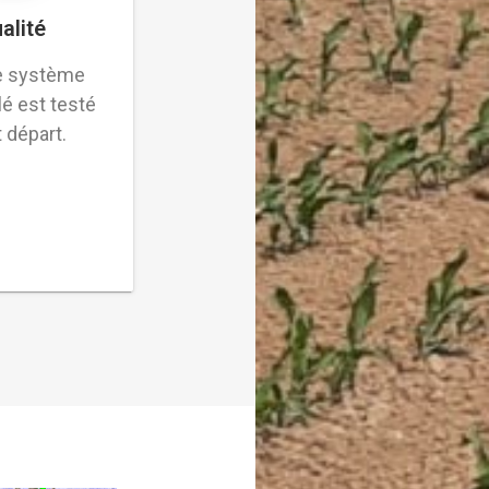
alité
e système
é est testé
 départ.