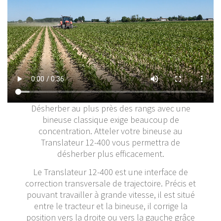
Désherber au plus près des rangs avec une
bineuse classique exige beaucoup de
concentration. Atteler votre bineuse au
Translateur 12-400 vous permettra de
désherber plus efficacement.
Le Translateur 12-400 est une interface de
correction transversale de trajectoire. Précis et
pouvant travailler à grande vitesse, il est situé
entre le tracteur et la bineuse, il corrige la
position vers la droite ou vers la gauche grâce