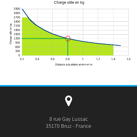
8 rue Gay Lussac
35170 Bruz - France