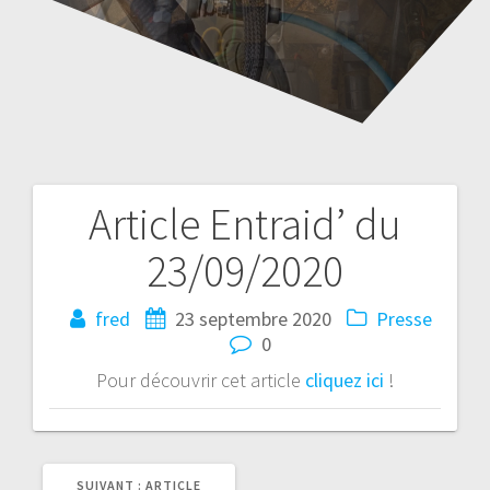
Article Entraid’ du
Navigation
23/09/2020
de
l’article
fred
23 septembre 2020
Presse
0
Pour découvrir cet article
cliquez ici
!
ARTICLE
SUIVANT :
ARTICLE